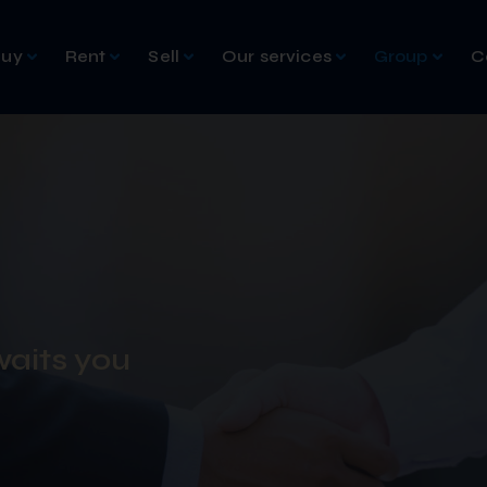
Buy
Rent
Sell
Our services
Group
C
waits you