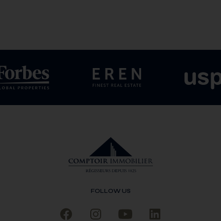
nt aux différents métiers de l’immobilier ;
espondant à vos compétences et performances ;
 élégance sont les qualités d’esprit qui animent l’ensemble de 
us serons ravis de découvrir votre dossier de candidature comple
a JobUp uniquement.
n est utilisé comme générique dans le seul but de ne pas alourd
dant au profil recevront réponse.
FOLLOW US