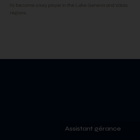
to become a key player in the Lake Geneva and Valais
regions.
Assistant gérance