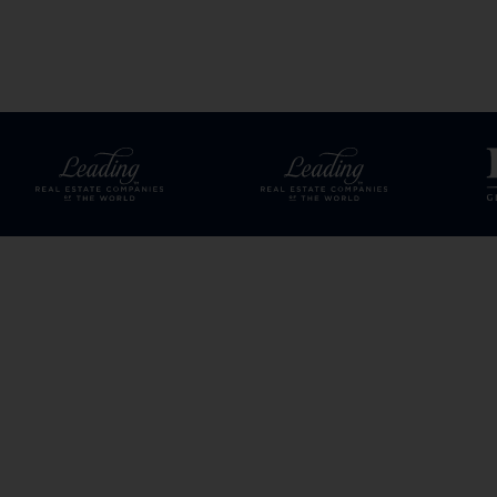
Un environnement dynamique toucha
Une rémunération attractive corr
5 semaines de vacances ;
Horaires flexibles.
Entrée :
à convenir
Loyauté, performance, dynamisme et
partagez également ces valeurs, no
certificats de travail, diplômes)
vi
Dans ce document, le genre masculi
Seules les candidatures correspon
APPLY VIA JOB UP