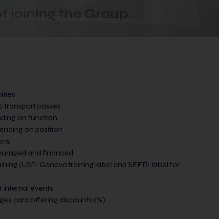
nos collaborateurs. Si vous
 joining the Group
t (CV, lettre de motivation,
nos collaborateurs. Si vous aussi
ir le texte. Discrétion assurée.
JobUp uniquement.
ir le texte. Discrétion assurée.
ities
c transport passes
nding on function
ending on position
ons
couraged and financed
elationnelle et esprit d’équipe
aining (USPI Geneva training label and SEFRI label for
t internal events
ges card offering discounts (%)