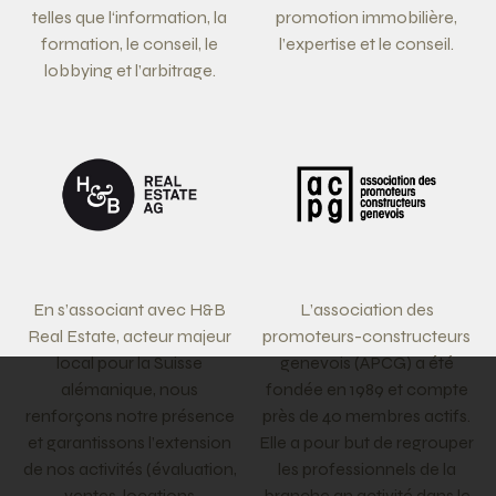
telles que l‘information, la
promotion immobilière,
formation, le conseil, le
l’expertise et le conseil.
lobbying et l’arbitrage.
En s’associant avec H&B
L’association des
Real Estate, acteur majeur
promoteurs-constructeurs
local pour la Suisse
genevois (APCG) a été
alémanique, nous
fondée en 1989 et compte
renforçons notre présence
près de 40 membres actifs.
et garantissons l’extension
Elle a pour but de regrouper
de nos activités (évaluation,
les professionnels de la
ventes, locations
branche an activité dans le