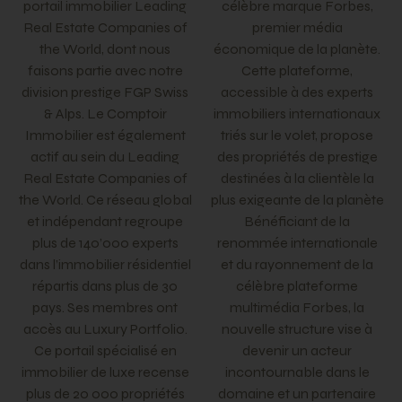
portail immobilier Leading
célèbre marque Forbes,
Real Estate Companies of
premier média
the World, dont nous
économique de la planète.
faisons partie avec notre
Cette plateforme,
division prestige FGP Swiss
accessible à des experts
& Alps. Le Comptoir
immobiliers internationaux
Immobilier est également
triés sur le volet, propose
actif au sein du Leading
des propriétés de prestige
Real Estate Companies of
destinées à la clientèle la
the World. Ce réseau global
plus exigeante de la planète
et indépendant regroupe
Bénéficiant de la
plus de 140’000 experts
renommée internationale
dans l’immobilier résidentiel
et du rayonnement de la
répartis dans plus de 30
célèbre plateforme
pays. Ses membres ont
multimédia Forbes, la
accès au Luxury Portfolio.
nouvelle structure vise à
Ce portail spécialisé en
devenir un acteur
immobilier de luxe recense
incontournable dans le
plus de 20 000 propriétés
domaine et un partenaire