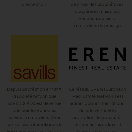
d’exception.
de choix des propriétaires,
acquéreurs mais aussi
vendeurs de biens
immobiliers de prestige.
Depuis sa création en 1855,
Le réseau EREN (European
la société britannique
Real Estate Network) est
SAVILLS PLC est devenue
leader local et international
une pointure dans les
dans la vente et la
services immobiliers. Avec
promotion de propriétés
son réseau international de
résidentielles de luxe. Il
600 agences et ses 30’000
forme le seul réseau