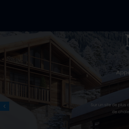
Résiden
Appa
Sur un site de plus
de chale