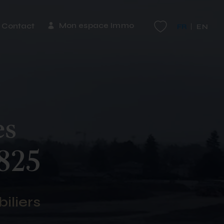
Mon espace Immo
Contact
FR
EN
es
1825
iliers