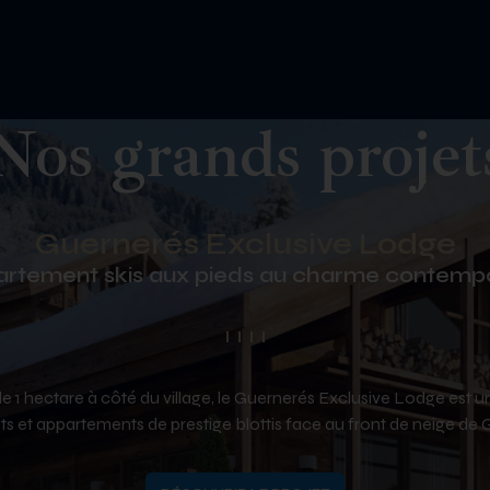
Nos grands projet
Guernerés Exclusive Lodge
Hameau des Bains
Cour de Gare
Belle-Terre
ces touristiques de standing, avec services h
rtement skis aux pieds au charme contemp
Bienvenue dans ce nouveau quartier
Là où bat le cœur de Sion
 de 1 hectare à côté du village, le Guernerés Exclusive Lodge est u
ts et appartements de prestige blottis face au front de neige de 