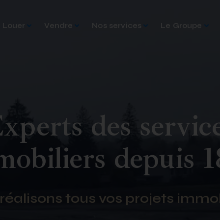
Louer
Vendre
Nos services
Le Groupe
xperts des servic
obiliers depuis 
réalisons tous vos projets immob