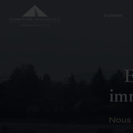
Acheter
E
imm
Nous 