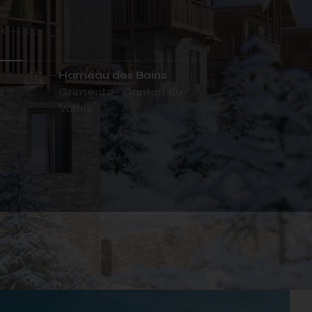
Hameau des Bains
Grimentz - Canton du
u
Valais