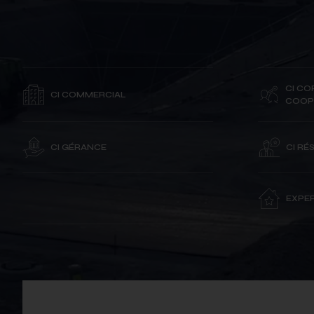
CI CO
CI COMMERCIAL
COOP
CI GÉRANCE
CI RÉ
EXPER