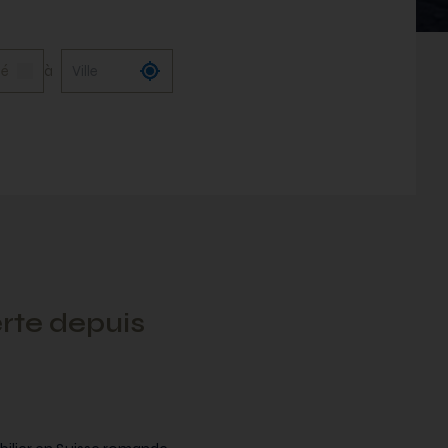
lé
à
rte depuis