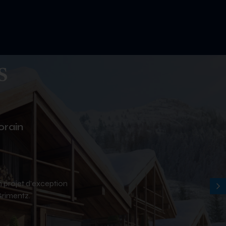
s
ôteliers
orain
n projet d’exception
Grimentz.