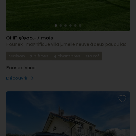
CHF 9'900.- / mois
Founex : magnifique villa jumelle neuve à deux pas du lac
2
Maison
7 pièces
4 chambres
210 m
Founex, Vaud
Découvrir