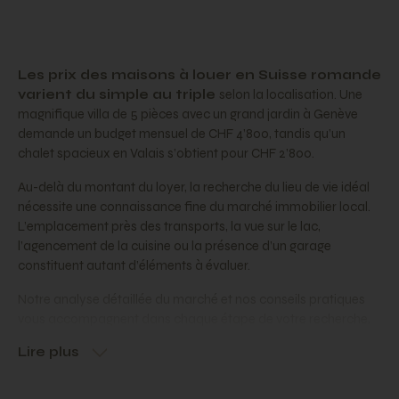
Les prix des maisons à louer en Suisse romande
varient du simple au triple
selon la localisation. Une
magnifique villa de 5 pièces avec un grand jardin à Genève
demande un budget mensuel de CHF 4’800, tandis qu’un
chalet spacieux en Valais s’obtient pour CHF 2’800.
Au-delà du montant du loyer, la recherche du lieu de vie idéal
nécessite une connaissance fine du marché immobilier local.
L’emplacement près des transports, la vue sur le lac,
l’agencement de la cuisine ou la présence d’un garage
constituent autant d’éléments à évaluer.
Notre analyse détaillée du marché et nos conseils pratiques
vous accompagnent dans chaque étape de votre recherche,
du premier contact avec l’agence jusqu’à la signature du bail.
Lire plus
Les tendances du marché locatif en
Suisse romande