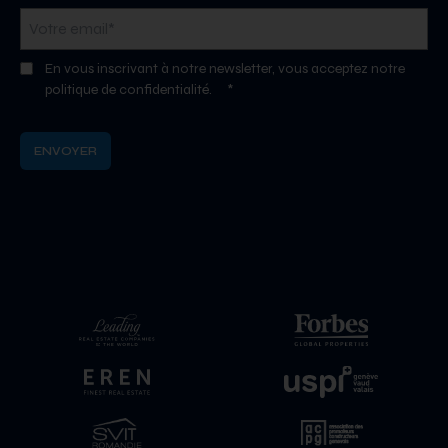
biens haut de gamme.
En vous inscrivant à notre newsletter, vous acceptez notre
politique de confidentialité.
*
Le prix d’une maison en location dans le canton
de Vaud
Le canton de Vaud présente une large gamme de biens
locatifs,
des maisons de ville aux villas avec vue
sur le lac Léman
. Le loyer mensuel médian s’établit à
CHF 4’133, avec des variations substantielles selon la taille et
l’emplacement du bien.
La répartition des
prix moyens
suit une logique précise
selon le nombre de pièces :
Une maison de 4 pièces se loue aux alentours de
CHF 3’400 par mois
Le loyer d’une maison de 5 pièces atteint CHF 4’100
mensuels