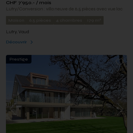
CHF 7'950.- / mois
Lutry/Conversion : villa neuve de 6,5 pièces avec vue lac
2
Maison
6.5 pièces
4 chambres
179 m
Lutry, Vaud
Découvrir
Prestige