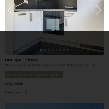
CHF 910.- / mois
Studio au 3ème étage dans le charmant village de Fully
2
Appartement
1 pièce
28 m
Fully, Valais
Découvrir