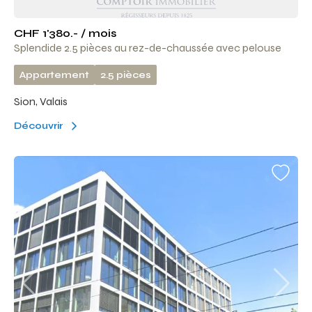
CHF 1'380.- / mois
Splendide 2.5 pièces au rez-de-chaussée avec pelouse
Appartement
2.5 pièces
Sion, Valais
Découvrir