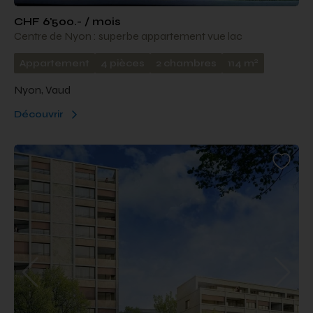
CHF 6'500.- / mois
Centre de Nyon : superbe appartement vue lac
2
Appartement
4 pièces
2 chambres
114 m
Nyon, Vaud
Découvrir