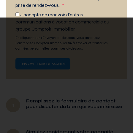
prise de rendez-vous.
*
J'accepte de recevoir d'autres
communications à vocation commerciale du
groupe Comptoir Immobilier.
En cliquant sur «Envoyer» ci-dessous, vous autorisez
l'entreprise Comptoir Immobilier SA à stocker et traiter les
données personnelles soumises ci-dessus.
Remplissez le formulaire de contact
1
pour discuter du bien qui vous intéresse
Simulez rapidement votre capacité