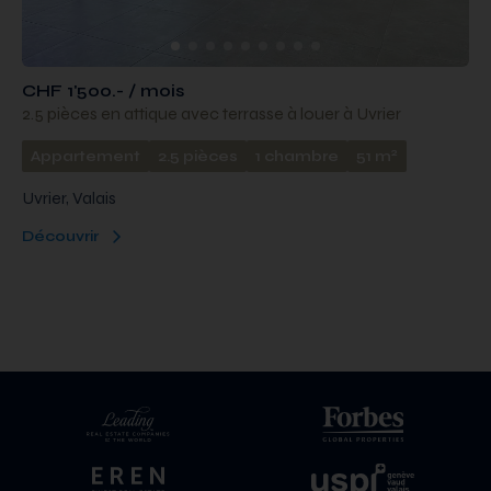
CHF 1'500.- / mois
2.5 pièces en attique avec terrasse à louer à Uvrier
2
Appartement
2.5 pièces
1 chambre
51 m
Uvrier, Valais
Découvrir