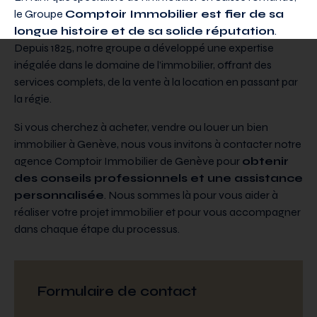
le Groupe
Comptoir Immobilier est fier de sa
longue histoire et de sa solide réputation
.
Depuis 1825, notre groupe a développé une expertise
inégalée dans le domaine de l’immobilier, offrant des
services complets, de la vente à la location en passant par
la régie.
Si vous cherchez à acheter, vendre ou louer un bien
immobilier à Genève, nous vous invitons à contacter notre
agence Comptoir Immobilier de Genève pour
obtenir
des conseils professionnels et une assistance
personnalisée
. Nous sommes là pour vous aider à
réaliser votre projet immobilier et pour vous accompagner
dans chaque étape du processus.
Formulaire de contact