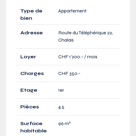
Type de
Appartement
bien
Adresse
Route du Téléphérique 22,
Chalais
Loyer
CHF 1'200.- / mois
Charges
CHF 350.-
Etage
1er
Pièces
4.5
Surface
96 m²
habitable