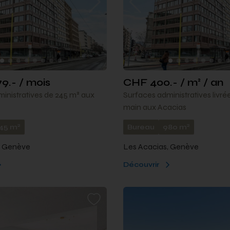
9.- / mois
CHF 400.- / m² / an
inistratives de 245 m² aux
Surfaces administratives livré
main aux Acacias
2
2
45 m
Bureau
980 m
, Genève
Les Acacias, Genève
Découvrir