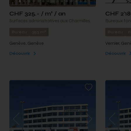
CHF 2'18
CHF 325.- / m² / an
Bureaux fon
Surfaces administratives aux Charmilles
2
Bureau
1
Bureau
353 m
Vernier, Gen
Genève, Genève
Découvrir
Découvrir