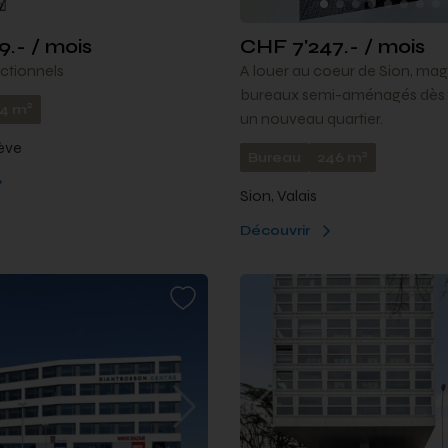
9.- / mois
CHF 7'247.- / mois
ctionnels
A louer au coeur de Sion, mag
bureaux semi-aménagés dès 
2
14 m
un nouveau quartier.
ève
2
Bureau
246 m
Sion, Valais
Découvrir