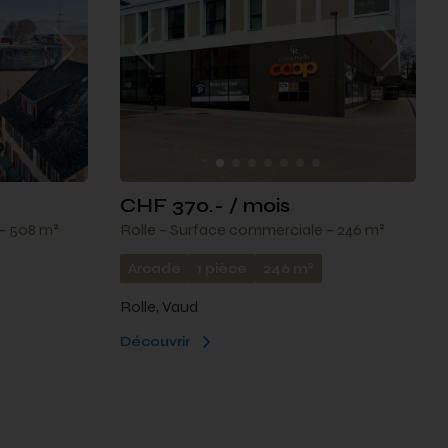
CHF 370.- / mois
– 508 m²
Rolle – Surface commerciale – 246 m²
2
Arcade
1 pièce
246 m
Rolle, Vaud
Découvrir