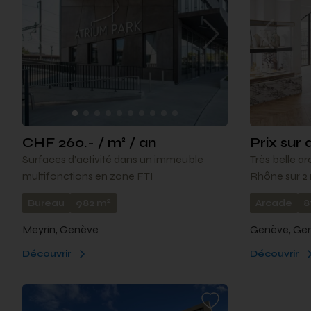
CHF 260.- / m² / an
Prix su
Surfaces d’activité dans un immeuble
Très belle a
multifonctions en zone FTI
Rhône sur 2
2
Bureau
982 m
Arcade
8
Meyrin, Genève
Genève, Ge
Découvrir
Découvrir