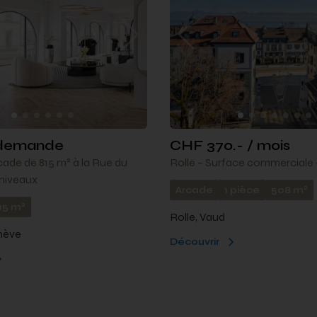
r demande
CHF 370.- / mois
rcade de 815 m² à la Rue du
Rolle – Surface commerciale 
 niveaux
2
Arcade
1 pièce
508 m
2
15 m
Rolle, Vaud
nève
Découvrir