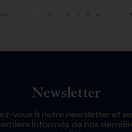
ente
1
2
…
6
7
8
9
Newsletter
vez-vous à notre newsletter et so
remiers informés de nos dernièr