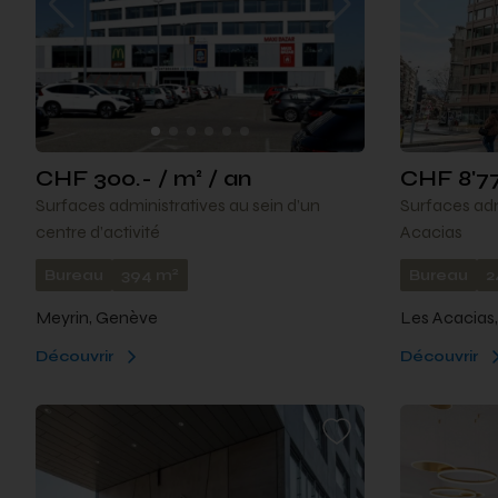
CHF 300.- / m² / an
CHF 8'77
Surfaces administratives au sein d’un
Surfaces adm
centre d’activité
Acacias
2
Bureau
394 m
Bureau
2
Meyrin, Genève
Les Acacias
Découvrir
Découvrir