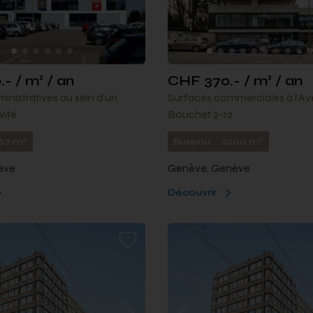
- / m² / an
CHF 370.- / m² / an
inistratives au sein d’un
Surfaces commerciales à l’A
vité
Bouchet 2-12
2
2
67 m
Bureau
2200 m
ève
Genève, Genève
Découvrir