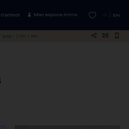
Mon espace Immo
Contact
FR
EN
325.- / m² / an
s