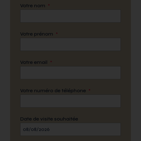
Votre nom
*
Votre prénom
*
Votre email
*
Votre numéro de téléphone
*
Date de visite souhaitée