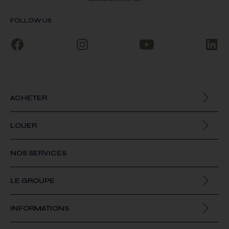
FOLLOW US
ACHETER
Biens à la vente
LOUER
Biens à la location
NOS SERVICES
LE GROUPE
Qui sommes-nous
INFORMATIONS
Offres d’emploi
Actualités