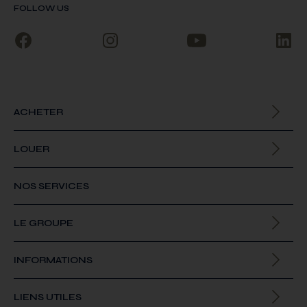
FOLLOW US
ACHETER
Biens à la vente
LOUER
Biens à la location
NOS SERVICES
LE GROUPE
Qui sommes-nous
INFORMATIONS
Offres d’emploi
Actualités
LIENS UTILES
Contact