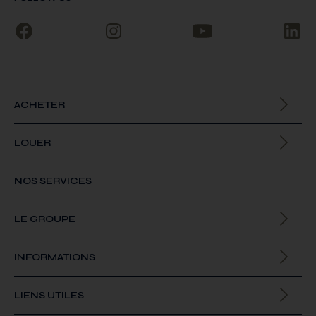
ACHETER
Biens à la vente
LOUER
Biens à la location
NOS SERVICES
LE GROUPE
Qui sommes-nous
INFORMATIONS
Offres d’emploi
Actualités
LIENS UTILES
Contact