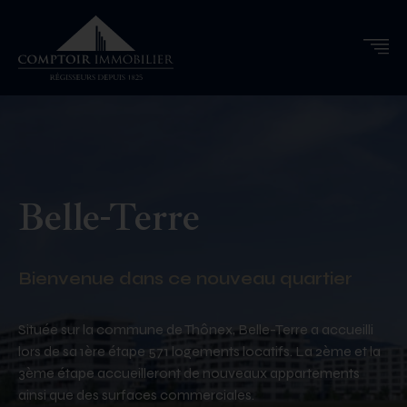
Belle-Terre
Bienvenue dans ce nouveau quartier
Située sur la commune de Thônex, Belle-Terre a accueilli
lors de sa 1ère étape 571 logements locatifs. La 2ème et la
3ème étape accueilleront de nouveaux appartements
ainsi que des surfaces commerciales.