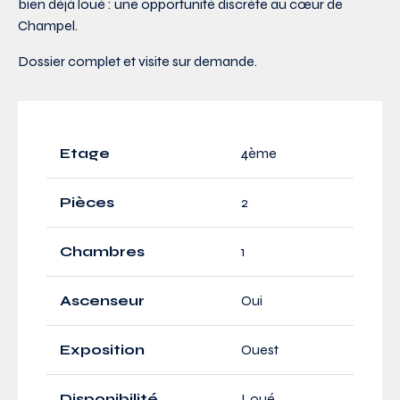
bien déjà loué : une opportunité discrète au cœur de
Champel.
Dossier complet et visite sur demande.
Etage
4ème
Pièces
2
Chambres
1
Ascenseur
Oui
Exposition
Ouest
Disponibilité
Loué