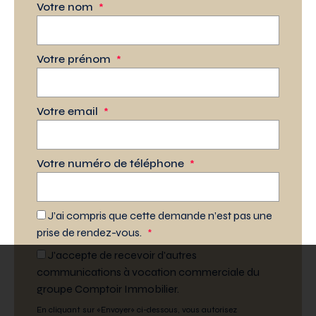
Votre nom
*
Votre prénom
*
Votre email
*
Votre numéro de téléphone
*
J’ai compris que cette demande n’est pas une
prise de rendez-vous.
*
J'accepte de recevoir d'autres
communications à vocation commerciale du
groupe Comptoir Immobilier.
En cliquant sur «Envoyer» ci-dessous, vous autorisez