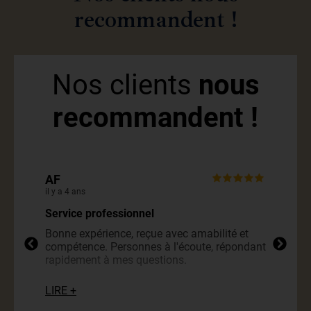
recommandent !
Nos clients
nous
recommandent !
AF
Géra
il y a 4 ans
il y a 2
Service professionnel
Très 
Bonne expérience, reçue avec amabilité et
Rien à
compétence. Personnes à l'écoute, répondant
l’age
rapidement à mes questions.
LIRE 
LIRE +