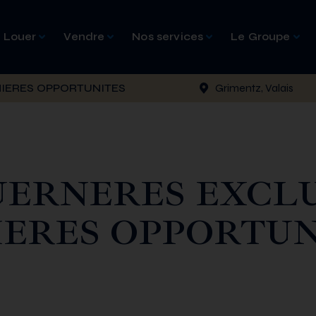
Louer
Vendre
Nos services
Le Groupe
NIERES OPPORTUNITES
Grimentz, Valais
UERNERES EXCL
IERES OPPORTUN