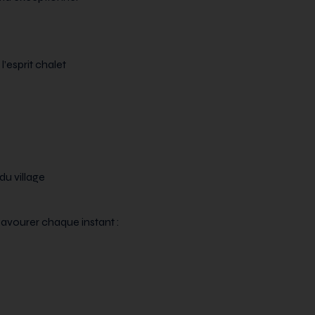
’esprit chalet
du village
t savourer chaque instant :