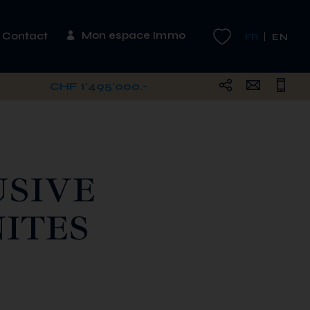
Mon espace Immo
Contact
FR
EN
CHF 1'495'000.-
USIVE
ITES