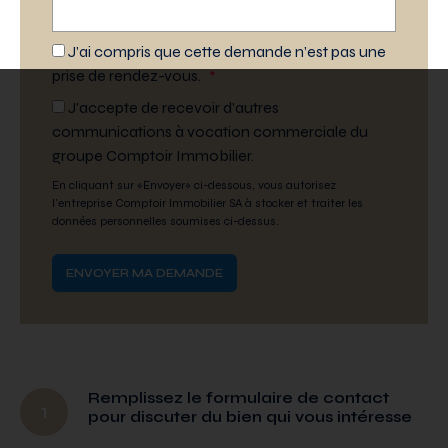
J’ai compris que cette demande n’est pas une
prise de rendez-vous.
*
J'accepte de recevoir d'autres
communications à vocation commerciale du
groupe Comptoir Immobilier.
En cliquant sur «Envoyer» ci-dessous, vous autorisez
l'entreprise Comptoir Immobilier SA à stocker et traiter les
données personnelles soumises ci-dessus.
Remplissez le formulaire de contact
1
pour discuter du bien qui vous intéresse