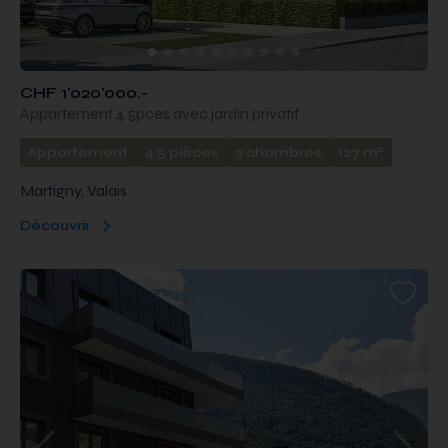
CHF 1'020'000.-
Appartement 4.5pces avec jardin privatif
2
Appartement
4.5 pièces
3 chambres
127 m
Martigny, Valais
Découvrir