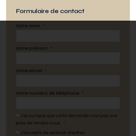
Formulaire de contact
Votre nom
*
Votre prénom
*
Votre email
*
Votre numéro de téléphone
*
J’ai compris que cette demande n’est pas une
prise de rendez-vous.
*
J'accepte de recevoir d'autres