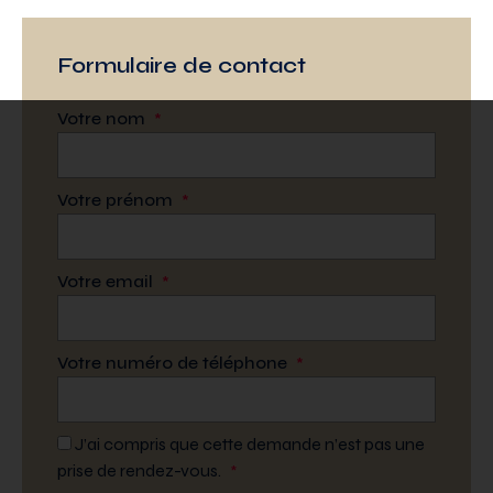
Formulaire de contact
Votre nom
*
Votre prénom
*
Votre email
*
Votre numéro de téléphone
*
J’ai compris que cette demande n’est pas une
prise de rendez-vous.
*