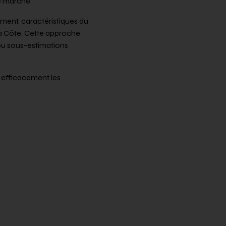
le marché.
ment, caractéristiques du
 La Côte. Cette approche
 ou sous-estimations
r efficacement les