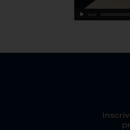
00:00
Inscri
p