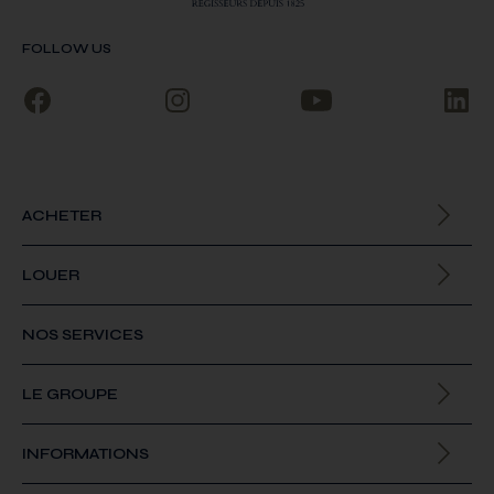
FOLLOW US
ACHETER
Biens à la vente
LOUER
Biens à la location
NOS SERVICES
LE GROUPE
Qui sommes-nous
INFORMATIONS
Offres d’emploi