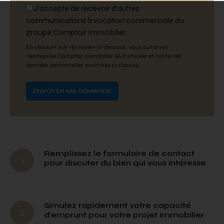
J'accepte de recevoir d'autres
communications à vocation commerciale du
groupe Comptoir Immobilier.
En cliquant sur «Envoyer» ci-dessous, vous autorisez
l'entreprise Comptoir Immobilier SA à stocker et traiter les
données personnelles soumises ci-dessus.
Remplissez le formulaire de contact
1
pour discuter du bien qui vous intéresse
Simulez rapidement votre capacité
2
d'emprunt pour votre projet immobilier