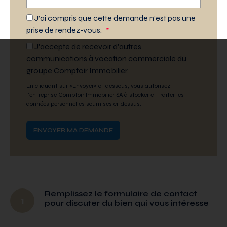
J’ai compris que cette demande n’est pas une
prise de rendez-vous.
*
J'accepte de recevoir d'autres
communications à vocation commerciale du
groupe Comptoir Immobilier.
En cliquant sur «Envoyer» ci-dessous, vous autorisez
l'entreprise Comptoir Immobilier SA à stocker et traiter les
données personnelles soumises ci-dessus.
Remplissez le formulaire de contact
1
pour discuter du bien qui vous intéresse