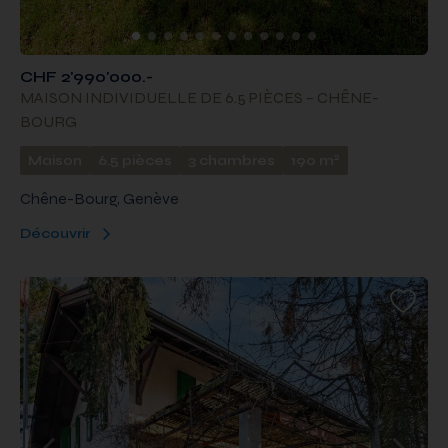
CHF 2'990'000.-
MAISON INDIVIDUELLE DE 6.5 PIÈCES – CHÊNE-
BOURG
2
Maison
6.5 pièces
3 chambres
190 m
Chêne-Bourg, Genève
Découvrir