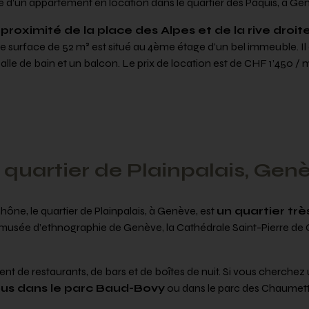
d’un appartement en location dans le quartier des Pâquis, à Gen
 proximité de la place des Alpes et de la rive droi
 surface de 52 m² est situé au 4ème étage d’un bel immeuble. I
alle de bain et un balcon. Le prix de location est de CHF 1’450 / 
 quartier de Plainpalais, Gen
Rhône, le quartier de Plainpalais, à Genève, est
un quartier trè
 le musée d’ethnographie de Genève, la Cathédrale Saint-Pierre 
nt de restaurants, de bars et de boîtes de nuit. Si vous cherchez
s dans le parc Baud-Bovy
ou dans le parc des Chaumett