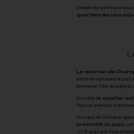
Il existe de nombreux beau
quartiers les plus pop
L
Le quartier de Champ
abrite en son cœur le parc A
promener, faire du jogging o
En outre,
le quartier es
Voici un exemple d’annonce
Au cœur de Champel, appart
proximité du parc
, ce
: CHF 4’150 par mois charg