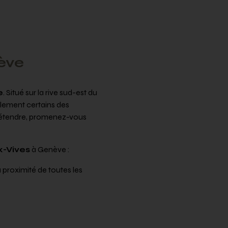
ève
e
. Situé sur la rive sud-est du
galement certains des
 détendre, promenez-vous
x-Vives
à Genève :
proximité de toutes les