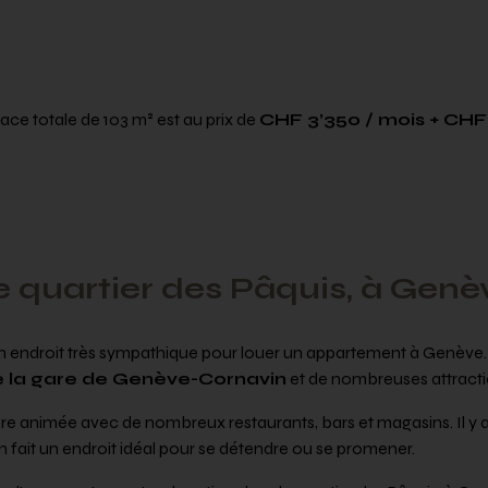
ce totale de 103 m² est au prix de
CHF 3’350 / mois + CHF
e quartier des Pâquis, à Genè
un endroit très sympathique pour louer un appartement à Genève. I
e la gare de Genève-Cornavin
et de nombreuses attraction
e animée avec de nombreux restaurants, bars et magasins. Il y a
n fait un endroit idéal pour se détendre ou se promener.