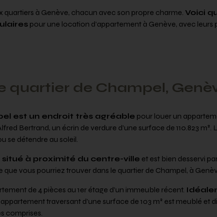
x quartiers à Genève, chacun avec son propre charme.
Voici q
ulaires
pour une location d’appartement à Genève, avec leurs 
e quartier de Champel, Genè
el est un endroit très agréable
pour louer un apparteme
lfred Bertrand, un écrin de verdure d’une surface de 110.823 m². L
u se détendre au soleil.
t situé à proximité du centre-ville
et est bien desservi p
 que vous pourriez trouver dans le quartier de Champel, à Genèv
ement de 4 pièces au 1er étage d’un immeuble récent.
Idéale
t appartement traversant d’une surface de 103 m² est meublé et d
es comprises.