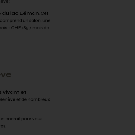
ève :
te du lac Léman
. Cet
l comprend un salon, une
mois + CHF 185 / mois de
ève
s vivant et
de Genève et de nombreux
 un endroit pour vous
es.