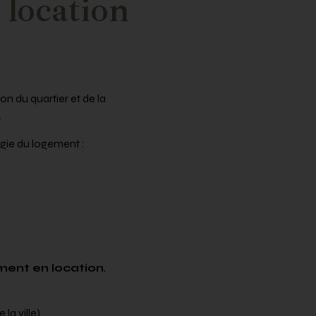
 location
on du quartier et de la
.
ogie du logement :
ement en location
,
la ville)