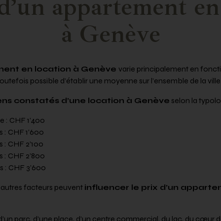
d’un appartement en
à Genève
ment en location à Genève
varie principalement en foncti
toutefois possible d’établir une moyenne sur l’ensemble de la ville
ens constatés d’une location à Genève
selon la typol
e : CHF 1’400
s : CHF 1’600
s : CHF 2’100
s : CHF 2’800
s : CHF 3’600
d’autres facteurs peuvent
influencer le prix d’un appart
 d’un parc, d’une place, d’un centre commercial, du lac, du cœur de 