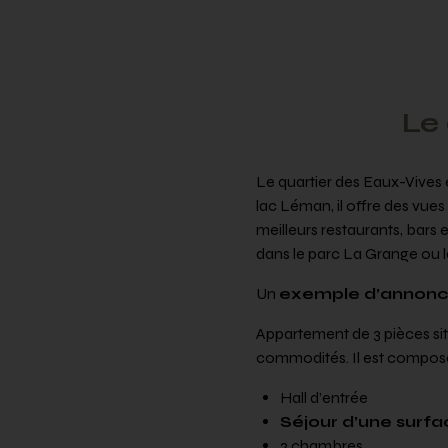
Le
Le quartier des Eaux-Vives 
lac Léman, il offre des vues 
meilleurs restaurants, bar
dans le parc La Grange ou l
Un
exemple d’annonce
Appartement de 3 pièces sit
commodités. Il est compos
Hall d’entrée
Séjour d’une surfa
2 chambres