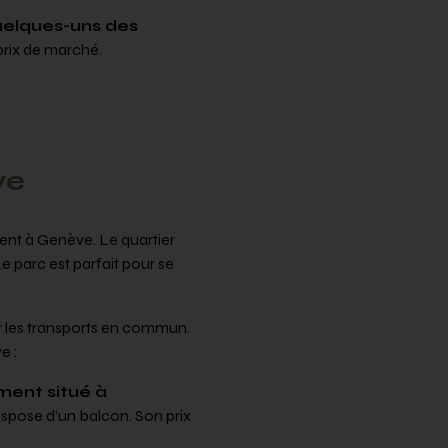
uelques-uns des
prix de marché.
ve
nt à Genève. Le quartier
e parc est parfait pour se
ar les transports en commun.
e :
ment situé à
ispose d’un balcon. Son prix