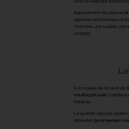
Voici un exemple d’annonce 
Appartement de 2 pièces
à
appartement lumineux d’une
chambre, une cuisine, une s
charges.
Le
À la croisée de l’Arve et du 
multiculturel
. Il abrite
théâtres.
Le quartier regorge égaleme
détendre,
promenez-vou