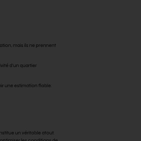
tion, mais ils ne prennent
vité d’un quartier
r une estimation fiable.
titue un véritable atout.
optimiser les conditions de