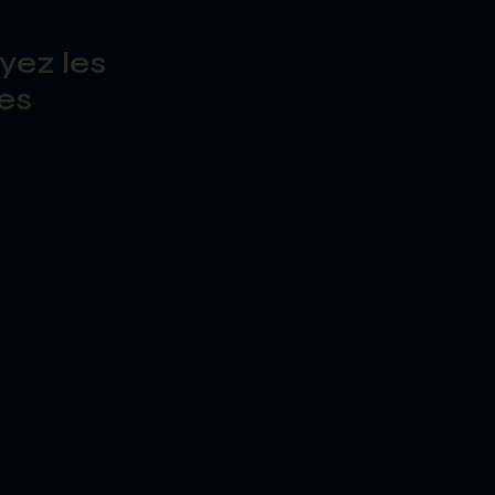
yez les
es