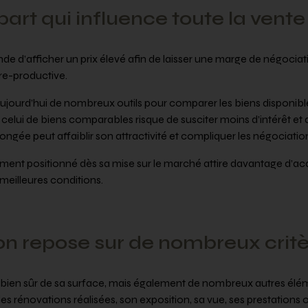
part qui influence toute la vente
nde d’afficher un prix élevé afin de laisser une marge de négociati
tre-productive.
jourd’hui de nombreux outils pour comparer les biens disponible
à celui de biens comparables risque de susciter moins d’intérêt et
ongée peut affaiblir son attractivité et compliquer les négociatio
tement positionné dès sa mise sur le marché attire davantage d’acq
meilleures conditions.
on repose sur de nombreux crit
 bien sûr de sa surface, mais également de nombreux autres él
 des rénovations réalisées, son exposition, sa vue, ses prestations