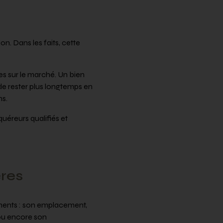
on. Dans les faits, cette
s sur le marché. Un bien
 de rester plus longtemps en
ns.
uéreurs qualifiés et
ères
éments : son emplacement,
 ou encore son