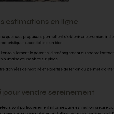
es estimations en ligne
ligne que nous proposons permettent d’obtenir une première indica
actéristiques essentielles d’un bien.
 l’ensoleillement, le potentiel d’aménagement ou encore l’attracti
n humaine et une visite sur place.
re données de marché et expertise de terrain qui permet d’obteni
é pour vendre sereinement
eurs sont particulièrement informés, une estimation précise cons
son bien de manière cohérente, d’attirer les bons acquéreurs et d’